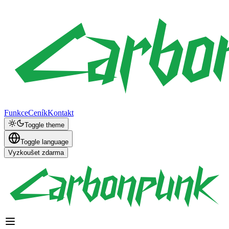
Funkce
Ceník
Kontakt
Toggle theme
Toggle language
Vyzkoušet zdarma